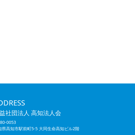
DDRESS
益社団法人 高知法人会
80-0053
知県高知市駅前町5-5 大同生命高知ビル2階