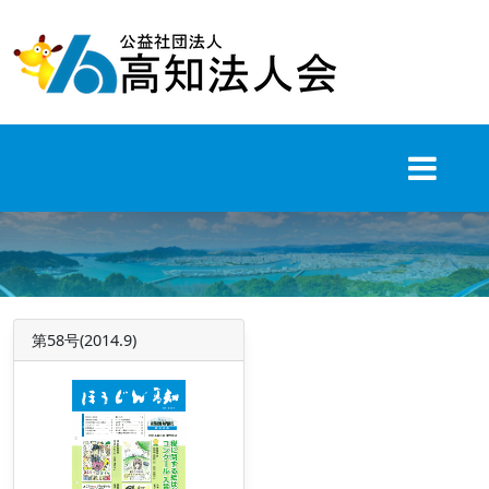
Skip
to
content
第58号(2014.9)