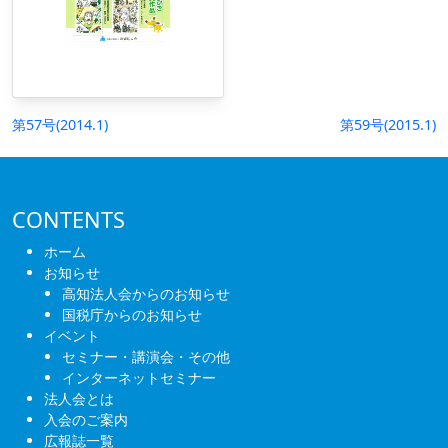
投
第57号(2014.1)
第59号(2015.1)
稿
ナ
ビ
CONTENTS
ゲ
ホーム
ー
お知らせ
高知法人会からのお知らせ
シ
国税庁からのお知らせ
ョ
イベント
セミナー・講演会・その他
ン
インターネットセミナー
法人会とは
入会のご案内
広報誌一覧