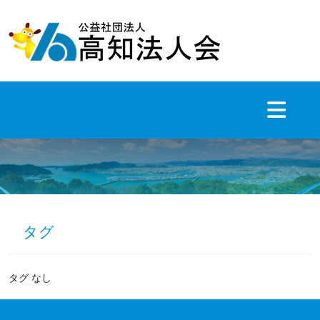
Skip
to
content
タグ
タグ なし