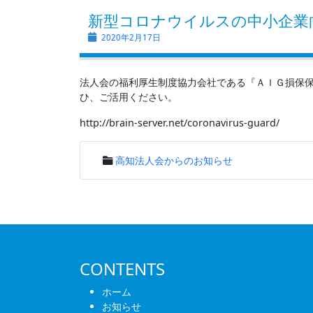
新型コロナウイルスの中小企業
2020年2月17日
法人会の福利厚生制度協力会社である『ＡＩＧ損保
ひ、ご活用ください。
http://brain-server.net/coronavirus-guard/
高知法人会からのお知らせ
投
稿
ナ
CONTENTS
ビ
ホーム
お知らせ