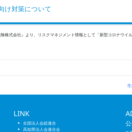
向け対策について
保険株式会社』より、リスクマネジメント情報として「新型コロナウイ
生
LINK
A
公
全国法人会総連合
高知県法人会連合会