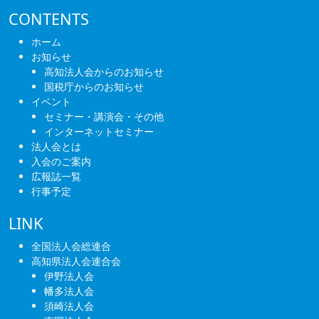
ビ
CONTENTS
ゲ
ホーム
ー
お知らせ
高知法人会からのお知らせ
シ
国税庁からのお知らせ
ョ
イベント
セミナー・講演会・その他
ン
インターネットセミナー
法人会とは
入会のご案内
広報誌一覧
行事予定
LINK
全国法人会総連合
高知県法人会連合会
伊野法人会
幡多法人会
須崎法人会