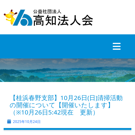
Skip
to
content
【桂浜春野支部】10月26日(日)清掃活動
の開催について【開催いたします】
（※10月26日5:42現在 更新）
2025年10月24日