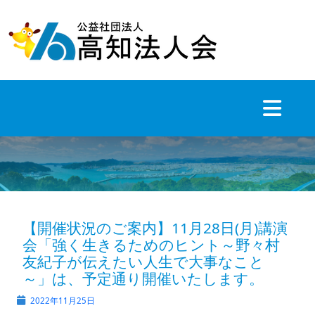
Skip
to
content
【開催状況のご案内】11月28日(月)講演
会「強く生きるためのヒント～野々村
友紀子が伝えたい人生で大事なこと
～」は、予定通り開催いたします。
2022年11月25日