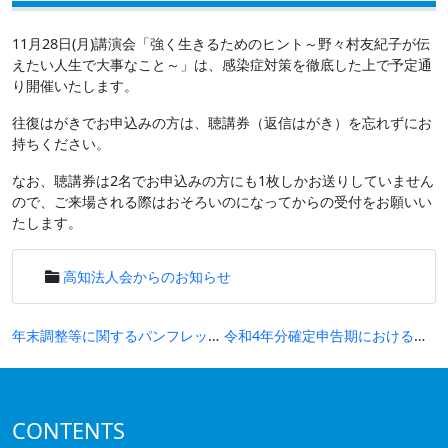
11月28日(月)講演会「強く生きるためのヒント～野々村友紀子が伝
えたい人生で大事なこと～」は、感染症対策を徹底した上で予定通
り開催いたします。
往復はがきでお申込みの方は、聴講券（返信はがき）を忘れずにお
持ちください。
なお、聴講券は2名でお申込みの方にも1枚しかお送りしていません
ので、ご来場される際はおそろいのになってからの受付をお願いい
たします。
高知法人会からのお知らせ
投
年末調整等に関するパンフレットに代えたリーフレットの送付について
令和4年分確定申告期における閉庁日対応について
稿
ナ
ビ
CONTENTS