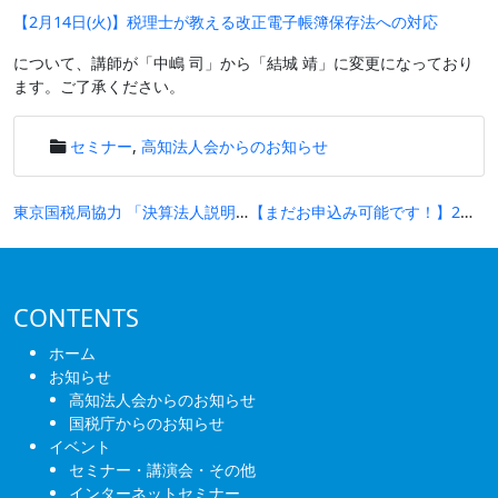
【2月14日(火)】税理士が教える改正電子帳簿保存法への対応
について、講師が「中嶋 司」から「結城 靖」に変更になっており
ます。ご了承ください。
セミナー
,
高知法人会からのお知らせ
投
東京国税局協力 「決算法人説明会研修動画(東法連作成)」等のご案内について
【まだお申込み可能です！】2月6日(月)新春講演会：齋藤 孝氏(明治大学文学部教授)「日本語を鍛えて、伝える」は募集期限を延長いたします。
稿
ナ
ビ
CONTENTS
ゲ
ホーム
ー
お知らせ
高知法人会からのお知らせ
シ
国税庁からのお知らせ
ョ
イベント
セミナー・講演会・その他
ン
インターネットセミナー