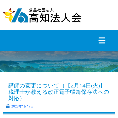
Skip
to
content
講師の変更について（【2月14日(火)】
税理士が教える改正電子帳簿保存法への
対応）
2023年1月17日