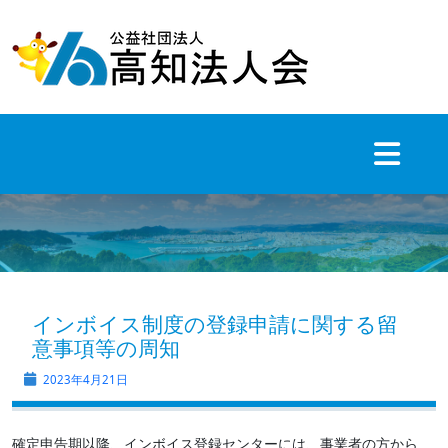
Skip
to
content
インボイス制度の登録申請に関する留
意事項等の周知
2023年4月21日
確定申告期以降、インボイス登録センターには、事業者の方から