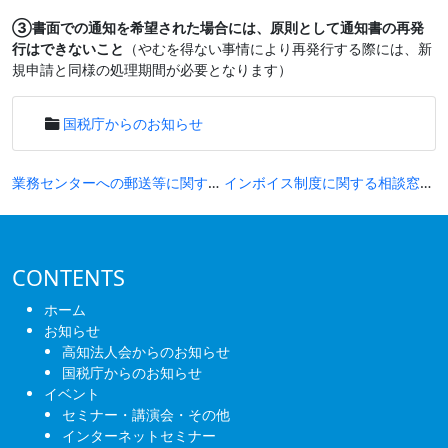
③書面での通知を希望された場合には、原則として通知書の再発
行はできないこと
（やむを得ない事情により再発行する際には、新
規申請と同様の処理期間が必要となります）
国税庁からのお知らせ
投
業務センターへの郵送等に関するお願いについて
インボイス制度に関する相談窓口一覧表について
稿
ナ
ビ
CONTENTS
ゲ
ホーム
ー
お知らせ
高知法人会からのお知らせ
シ
国税庁からのお知らせ
ョ
イベント
セミナー・講演会・その他
ン
インターネットセミナー