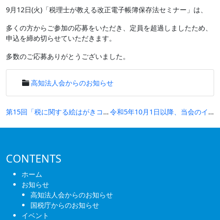
9月12日(火)「税理士が教える改正電子帳簿保存法セミナー」は、
多くの方からご参加の応募をいただき、定員を超過しましたため、
申込を締め切らせていただきます。
多数のご応募ありがとうございました。
高知法人会からのお知らせ
投
第15回「税に関する絵はがきコンクール」の募集について
令和5年10月1日以降、当会のインボイス制度への対応及び年会費の取扱いについて
稿
ナ
ビ
CONTENTS
ゲ
ホーム
ー
お知らせ
高知法人会からのお知らせ
シ
国税庁からのお知らせ
ョ
イベント