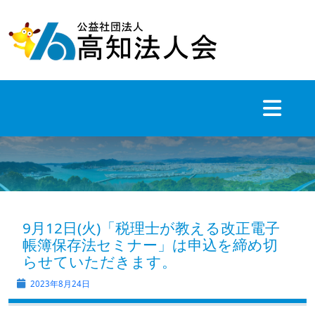
Skip
to
content
9月12日(火)「税理士が教える改正電子
帳簿保存法セミナー」は申込を締め切
らせていただきます。
2023年8月24日