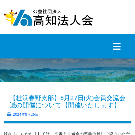
Skip
to
content
【桂浜春野支部】8月27日(火)会員交流会
議の開催について【開催いたします】
2024年8月26日
皆さまにおかれましては、平素より当会の事業活動にご協力いただ