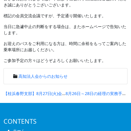
き誠にありがとうございございます。
標記の会員交流会議ですが、予定通り開催いたします。
当日に急遽中止の判断をする場合は、またホームページで告知いた
します。
お迎えのバスをご利用になる方は、時間に余裕をもってご案内した
乗車場所にお越しください。
ご参加予定の方々はどうぞよろしくお願いいたします。
高知法人会からのお知らせ
投
【桂浜春野支部】8月27日(火)会員交流会議の開催について
8月26日～28日の経理の実務手ほどき講座の開催について
稿
ナ
ビ
CONTENTS
ゲ
ホーム