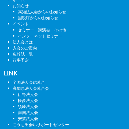
ー
お知らせ
高知法人会からのお知らせ
シ
国税庁からのお知らせ
ョ
イベント
セミナー・講演会・その他
ン
インターネットセミナー
法人会とは
入会のご案内
広報誌一覧
行事予定
LINK
全国法人会総連合
高知県法人会連合会
伊野法人会
幡多法人会
須崎法人会
南国法人会
安芸法人会
こうち出会いサポートセンター