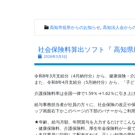
高知市役所からのお知らせ
,
高知法人会から
社会保険料算出ソフト『 高知県
2026年3月3日
令和8年3月支給分（4月納付分）から、健康保険・
また、令和8年4月支給分（5月納付分）から、「子ど
介護保険料率は全国一律で1.59％→1.62％に引き上
給与事務担当者が社員の方々に、社会保険の改正や保
ップ画面右下かこのページの下部のバナーからご利
★年齢、給与月額、年間賞与を入力するだけでこん
・健康保険料、介護保険料、厚生年金保険料が一発
・各従業員に印刷して配布すれば、正しい知識の周